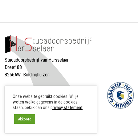
Stucadoorsbedrijf van Harsselaar
Dreef 88
8256AW Biddinghuizen
M: 06-51741098
E: info@vanharsselaar.nl
Onze website gebruikt cookies. Wil je
weten welke gegevens in de cookies
staan, bekijk dan ons
privacy statement
.
Akkoord