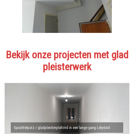
Bekijk onze projecten met glad
pleisterwerk
Spachtelputz / gladpleisterplafond in een lange gang Lelystad