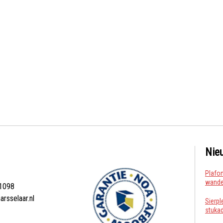
Nie
Plafon
wanden
1098
arsselaar.nl
Sierpl
stuka