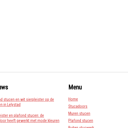
uws
Menu
Home
d stucen en wit sierpleister op de
 in Lelystad
Stucadoors
Muren stucen
eister en plafond stucen: de
door heeft gewerkt met mode kleuren
Plafond stucen
Buiten stucwerk