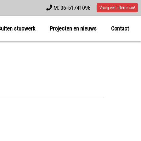
M: 06-51741098
Vraag een offerte aan!
Buiten stucwerk
Projecten en nieuws
Contact