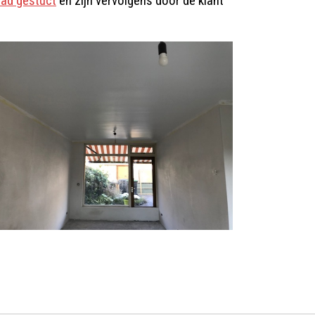
lad gestuct
en zijn vervolgens door de klant