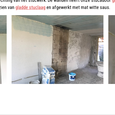
hechting van het stucwerk. De wanden heeft onze stucadoor
g
zien van
gladde stuclaag
en afgewerkt met mat witte saus.