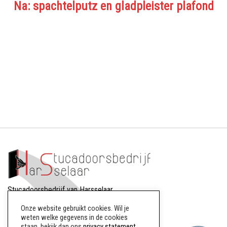
Na: spachtelputz en gladpleister plafond
Stucadoorsbedrijf van Harsselaar
Dreef 88
Onze website gebruikt cookies. Wil je
8256AW Biddinghuizen
weten welke gegevens in de cookies
staan, bekijk dan ons
privacy statement
.