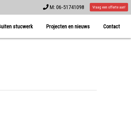
M: 06-51741098
Vraag een offerte aan!
Buiten stucwerk
Projecten en nieuws
Contact