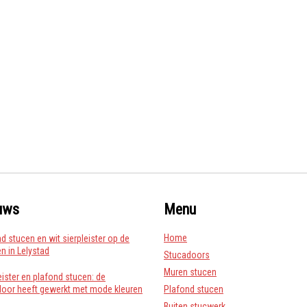
uws
Menu
Home
d stucen en wit sierpleister op de
 in Lelystad
Stucadoors
Muren stucen
eister en plafond stucen: de
door heeft gewerkt met mode kleuren
Plafond stucen
Buiten stucwerk