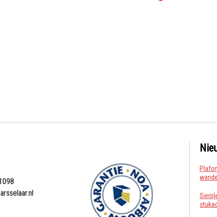
Nie
Plafon
wanden
1098
arsselaar.nl
Sierpl
stuka