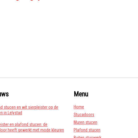
uws
Menu
Home
d stucen en wit sierpleister op de
 in Lelystad
Stucadoors
Muren stucen
eister en plafond stucen: de
door heeft gewerkt met mode kleuren
Plafond stucen
Buiten stucwerk