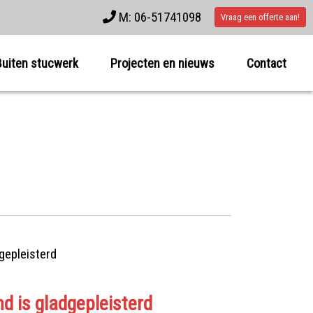
M: 06-51741098
Vraag een offerte aan!
Buiten stucwerk
Projecten en nieuws
Contact
d is gladgepleisterd