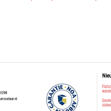
Nie
Plafon
wanden
1098
arsselaar.nl
Sierpl
stuka