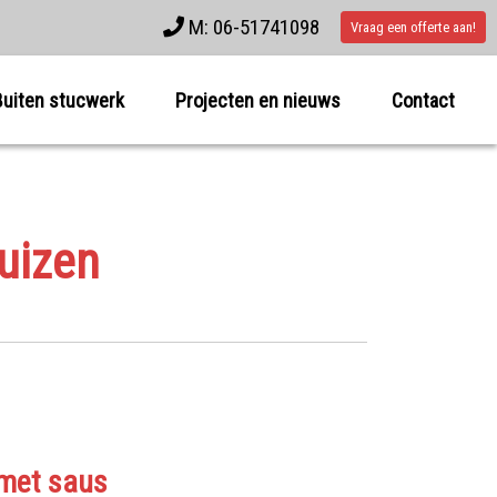
M: 06-51741098
Vraag een offerte aan!
Buiten stucwerk
Projecten en nieuws
Contact
uizen
 met saus