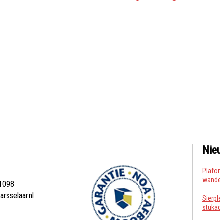
Nie
Plafon
wanden
1098
arsselaar.nl
Sierpl
stuka