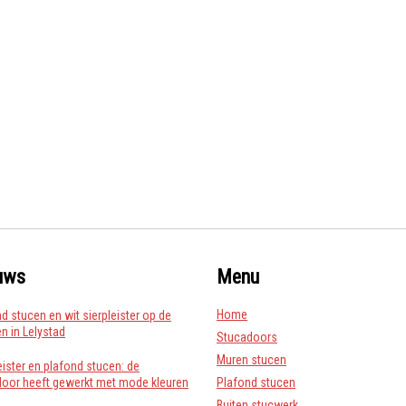
uws
Menu
Home
d stucen en wit sierpleister op de
 in Lelystad
Stucadoors
Muren stucen
eister en plafond stucen: de
door heeft gewerkt met mode kleuren
Plafond stucen
Buiten stucwerk