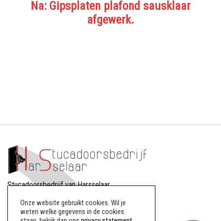
Na: Gipsplaten plafond sausklaar
afgewerk.
Stucadoorsbedrijf van Harsselaar
Dreef 88
Onze website gebruikt cookies. Wil je
8256AW Biddinghuizen
weten welke gegevens in de cookies
staan, bekijk dan ons
privacy statement
.