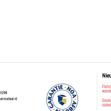
Nie
Plafon
wanden
1098
arsselaar.nl
Sierpl
stuka