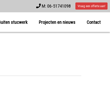
M: 06-51741098
Vraag een offerte aan!
Buiten stucwerk
Projecten en nieuws
Contact