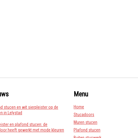
uws
Menu
Home
d stucen en wit sierpleister op de
 in Lelystad
Stucadoors
Muren stucen
eister en plafond stucen: de
door heeft gewerkt met mode kleuren
Plafond stucen
Buiten stucwerk